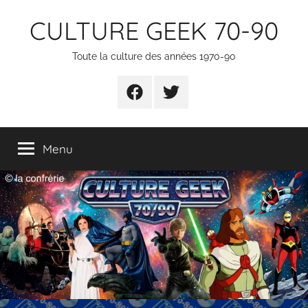
Aller
CULTURE GEEK 70-90
au
contenu
Toute la culture des années 1970-90
FB
TW
Menu