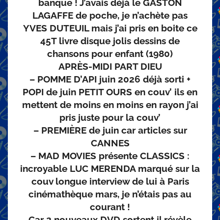
banque ! J’avais déjà le GASTON
LAGAFFE de poche, je n’achète pas
YVES DUTEUIL mais j’ai pris en boite ce
45T livre disque jolis dessins de
chansons pour enfant (1980)
APRÈS-MIDI PART DIEU
– POMME D’API juin 2026 déjà sorti +
POPI de juin PETIT OURS en couv’ ils en
mettent de moins en moins en rayon j’ai
pris juste pour la couv’
– PREMIÈRE de juin car articles sur
CANNES
– MAD MOVIES présente CLASSICS :
incroyable LUC MERENDA marqué sur la
couv longue interview de lui à Paris
cinémathèque mars, je n’étais pas au
courant !
Car 2 nouveaux DVD sortent il révèle