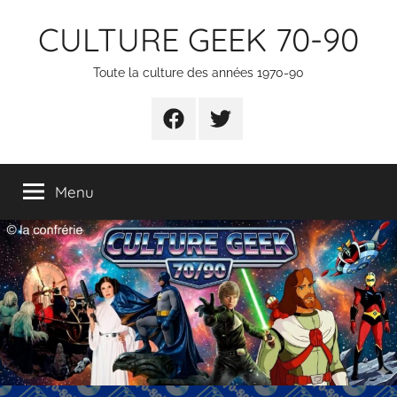
Aller
CULTURE GEEK 70-90
au
contenu
Toute la culture des années 1970-90
FB
TW
Menu