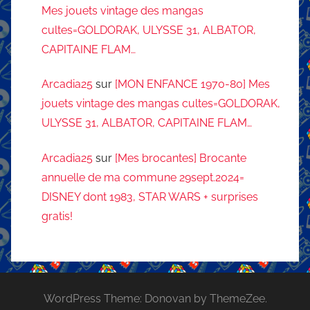
Mes jouets vintage des mangas
cultes=GOLDORAK, ULYSSE 31, ALBATOR,
CAPITAINE FLAM…
Arcadia25
sur
[MON ENFANCE 1970-80] Mes
jouets vintage des mangas cultes=GOLDORAK,
ULYSSE 31, ALBATOR, CAPITAINE FLAM…
Arcadia25
sur
[Mes brocantes] Brocante
annuelle de ma commune 29sept.2024=
DISNEY dont 1983, STAR WARS + surprises
gratis!
WordPress Theme: Donovan by ThemeZee.