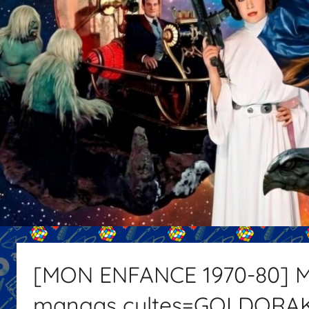
[MON ENFANCE 1970-80] Me
mangas cultes=GOLDORAK,