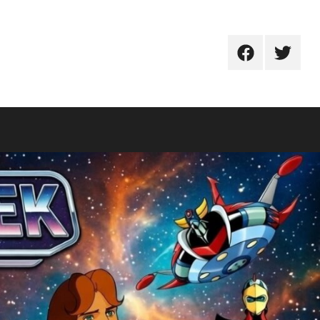
FB
TW