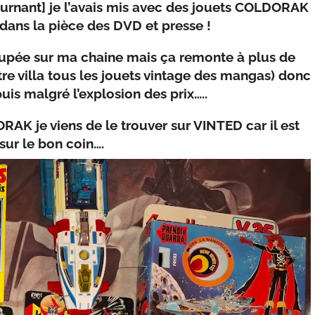
tournant] je l’avais mis avec des jouets COLDORAK
ns la pièce des DVD et presse !
roupée sur ma chaine mais ça remonte à plus de
otre villa tous les jouets vintage des mangas) donc
uis malgré l’explosion des prix…..
K je viens de le trouver sur VINTED car il est
sur le bon coin….