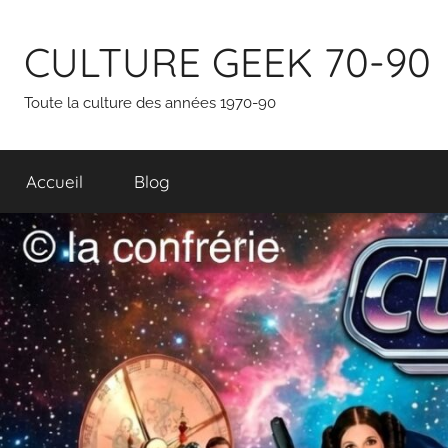
Aller
au
CULTURE GEEK 70-90
contenu
Toute la culture des années 1970-90
Accueil
Blog