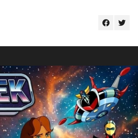
FB
TW