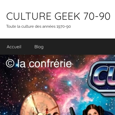
Aller
au
CULTURE GEEK 70-90
contenu
Toute la culture des années 1970-90
Accueil
Blog