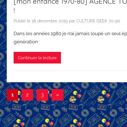
[mon enfance 1970-80] AGENCE TOU
!
Publié le
18 décembre 2019
par
CULTURE GEEK 70-90
Dans les années 1980 je n’ai jamais loupé un seul 
génération :
Continuer la lecture
Pagination
Articles
1
2
3
»
suivants
des
publications