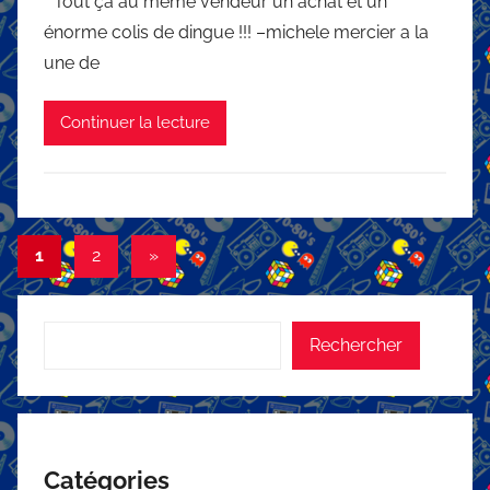
* Tout ça au même vendeur un achat et un
énorme colis de dingue !!! –michele mercier a la
une de
Continuer la lecture
Pagination
Articles
1
2
»
suivants
des
publications
Rechercher
Rechercher
Catégories