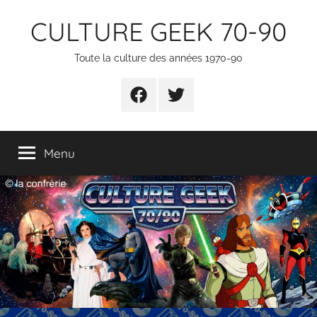
Aller
CULTURE GEEK 70-90
au
contenu
Toute la culture des années 1970-90
FB
TW
Menu