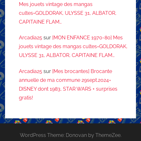
Mes jouets vintage des mangas
cultes=GOLDORAK, ULYSSE 31, ALBATOR,
CAPITAINE FLAM…
Arcadia25
sur
[MON ENFANCE 1970-80] Mes
jouets vintage des mangas cultes=GOLDORAK,
ULYSSE 31, ALBATOR, CAPITAINE FLAM…
Arcadia25
sur
[Mes brocantes] Brocante
annuelle de ma commune 29sept.2024=
DISNEY dont 1983, STAR WARS + surprises
gratis!
WordPress Theme: Donovan by ThemeZee.