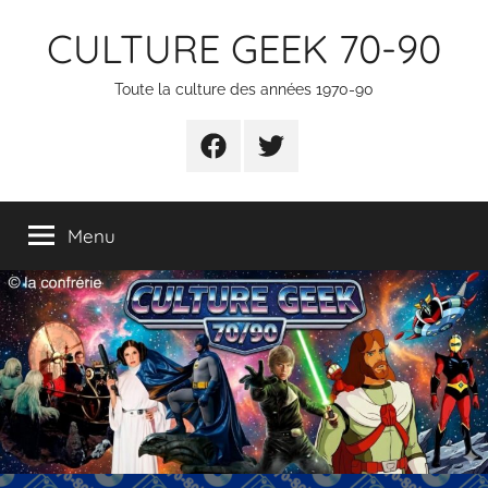
Aller
CULTURE GEEK 70-90
au
contenu
Toute la culture des années 1970-90
FB
TW
Menu