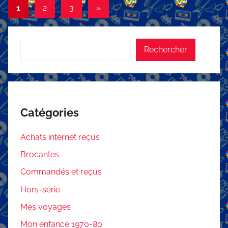
Pagination
Articles
1
2
3
»
suivants
des
publications
Rechercher
Rechercher
Catégories
Achats internet reçus
Brocantes
Commandés et reçus
Hors-série
Mes voyages
Mon enfance 1970-80