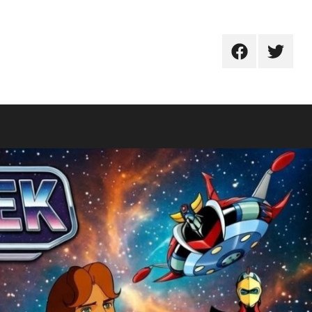
FB
TW