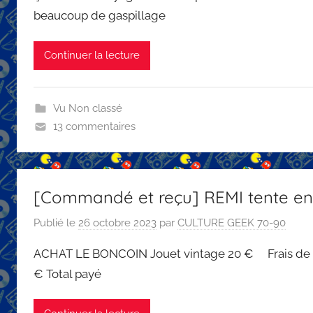
beaucoup de gaspillage
Continuer la lecture
Vu Non classé
13 commentaires
[Commandé et reçu] REMI tente en t
Publié le
26 octobre 2023
par
CULTURE GEEK 70-90
ACHAT LE BONCOIN Jouet vintage 20 € Frais de liv
€ Total payé