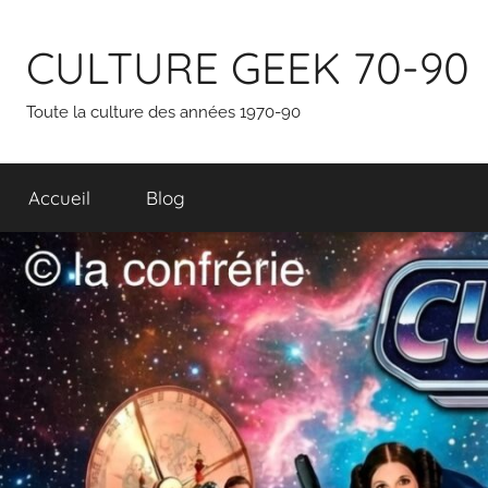
Aller
au
CULTURE GEEK 70-90
contenu
Toute la culture des années 1970-90
Accueil
Blog