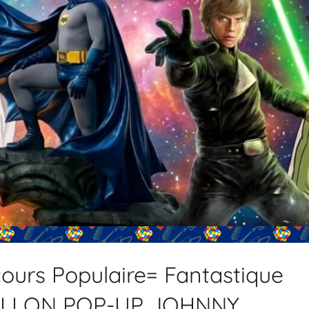
ours Populaire= Fantastique
RILLON POP-UP JOHNNY