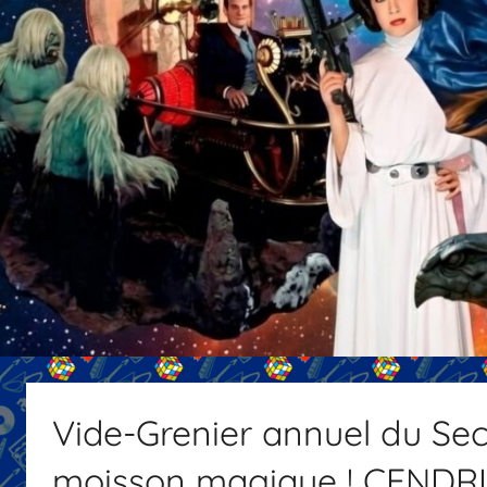
Vide-Grenier annuel du Sec
moisson magique ! CEND