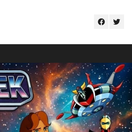
FB
TW