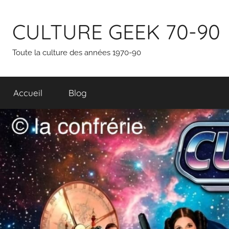
Aller
au
CULTURE GEEK 70-90
contenu
Toute la culture des années 1970-90
Accueil
Blog